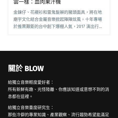
雲一樣：血肉果汁機
金鍊仔、花襯衫和雷鬼髮辮的豬頭面具，將在地
廟宇文化結合金屬音樂掀起陣陣炫風，十年專場
於推票艱鉅的台中創下爆棚人氣，2017 演出行程
已滿到年底，血肉果汁機傳承起上個世代獨立金
屬魂，樹立起新一代台灣重音軍旗。 告別陰雨綿
綿的台北，Blow 吹閱讀全文 "【專訪】那些只是
虛名而已，就好像浮雲一樣：血肉果汁機"
關於 BLOW
給獨立音樂輕度愛好者：
所有新鮮有趣、光怪陸離、你應該知道或意想不到的消
息都在這裡。
給獨立音樂重度研究生：
那些冷僻的專業知識、產業觀察、流行趨勢希望能滿足