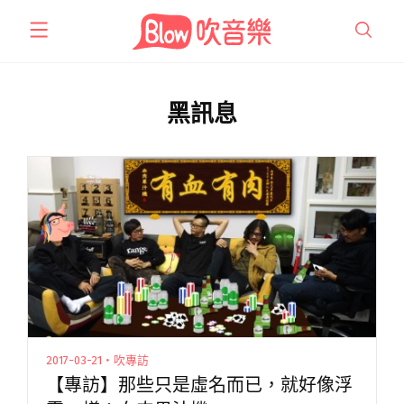
跳
至
主
要
內
黑訊息
容
2017-03-21・吹專訪
【專訪】那些只是虛名而已，就好像浮