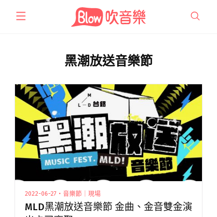
跳
至
主
要
內
黑潮放送音樂節
容
2022-06-27・音樂節｜現場
MLD黑潮放送音樂節 金曲、金音雙金演