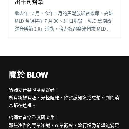
出卡司齊聚
繼去年 12 月、今年 1 月的黑潮放送音樂節，高雄
MLD 台鋁將在 7 月 30、31 日舉辦「MLD 黑潮放
送音樂節 2.0」活動，強力號召樂迷們來 MLD 台
鋁大飽耳福，為了滿足不同樂迷的喜好， 邀請到
不同音樂類型的音樂人演出。 除閱讀全文 "MLD
黑潮放送音樂節 金曲、金音雙金演出卡司齊聚"
關於 BLOW
給獨立音樂輕度愛好者：
所有新鮮有趣、光怪陸離、你應該知道或意想不到的消
息都在這裡。
給獨立音樂重度研究生：
那些冷僻的專業知識、產業觀察、流行趨勢希望能滿足