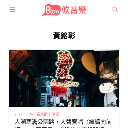
跳
至
主
要
內
黃銘彰
容
2022-10-26・音樂節｜現場
人潮塞滿公園路，大聲齊唱〈繼續向前