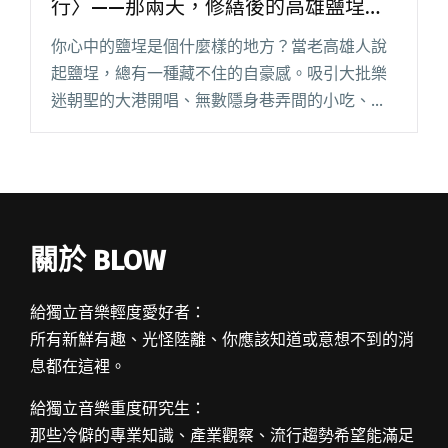
行〉——那兩天，修繕後的高雄鹽埕市
場，滿溢獨立音樂的熱情
你心中的鹽埕是個什麼樣的地方？當老高雄人說
起鹽埕，總有一種藏不住的自豪感。吸引大批樂
迷朝聖的大港開唱、無數隱身巷弄間的小吃、許
多搖身一變的迷人老建築⋯⋯，鹽埕是在地人之
於老城的情懷與根植於深厚人文底蘊的新意，碰
撞交會之地。 時序入秋之際，文閱讀全文 "人潮
塞滿公園路，大聲齊唱〈繼續向前行〉——那兩
天，修繕後的高雄鹽埕市場，滿溢獨立音樂的熱
關於 BLOW
情"
給獨立音樂輕度愛好者：
所有新鮮有趣、光怪陸離、你應該知道或意想不到的消
息都在這裡。
給獨立音樂重度研究生：
那些冷僻的專業知識、產業觀察、流行趨勢希望能滿足