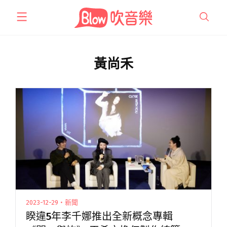
跳
至
主
要
內
黃尚禾
容
2023-12-29・新聞
睽違5年李千娜推出全新概念專輯