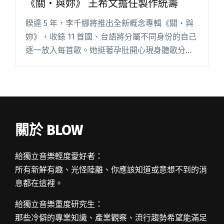
《關・與妳》 王希文擔任製作統籌
睽違 5 年，李千娜將推出全新概念專輯《關・與
妳》，收錄 11 首國、台語將分屬不同身份的自己
逐一放入每首歌。她挺著孕肚開心現身聽歌分享
會，與音樂圈製作人、創作人、DJ、媒體朋友暢
談做音樂的甘苦。 她開場見到大家就直呼：「我
一進來就想落淚了閱讀全文 "睽違5年李千娜推出
全新概念專輯《關・與妳》 王希文擔任製作統
籌"
關於 BLOW
給獨立音樂輕度愛好者：
所有新鮮有趣、光怪陸離、你應該知道或意想不到的消
息都在這裡。
給獨立音樂重度研究生：
那些冷僻的專業知識、產業觀察、流行趨勢希望能滿足