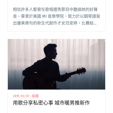
相信許多人都曾在歌唱選秀節目中聽過她的好聲
音，畢業於美國 MI 音樂學院，致力於以鋼琴譜寫
出優美樂句的新生代創作才女范安婷，比賽結束
隨即赴美學習音樂，中間也曾發行過兩張創作專
輯，返台後並以創作歌手姿態到台灣各 Live
House 巡迴演出閱讀全文 "范安婷新歌二連發 還
與黃奕儒甜蜜對唱"
2015-03-31・新聞
用歌分享私密心事 城市暖男推新作