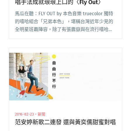
唱手法成就琅琅上口的〈Fly Out〉
馬瓜在聽：FLY OUT by 本色音樂 truecolor 獨特
的嘻哈組合「兄弟本色」，堪稱台灣近年少見的
全明星班霸陣容，除了有張震嶽與在流行嘻哈稱
霸的熱狗外，搭配上頑童 MJ116，透過獨唱合唱
手法，與悅耳氣場超強的旋律搭配，成就出「F閱
讀全文 "達人聽歌：明星陣容兄弟本色 獨唱、合
唱手法成就琅琅上口的〈Fly Out〉"
2016-02-23・新聞
范安婷新歌二連發 還與黃奕儒甜蜜對唱