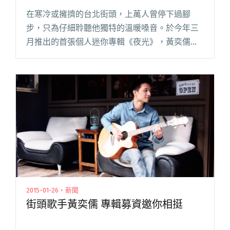
在寒冷或擁擠的台北街頭，上萬人曾停下過腳
步，只為仔細聆聽他獨特的溫暖嗓­音。於今年三
月推出的首張個人迷你專輯《­夜光》，黃奕儒以
位居高處所俯瞰的城市夜景作為創作的靈感，用
歌曲記錄感受人們在燈光下互相依偎，親近與分
離，每一個在光點中所發生的真閱讀全文 "用歌
分享私密心事 城市暖男推新作"
2015-01-26・新聞
街頭歌手黃奕儒 專輯募資邀你相挺