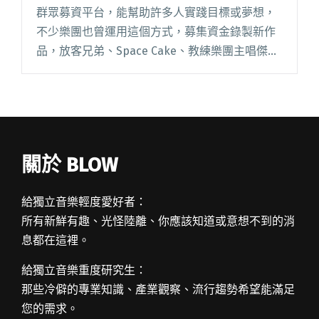
群眾募資平台，能幫助許多人實踐目標或夢想，
不少樂團也曾運用這個方式，募集資金錄製新作
品，放客兄弟、Space Cake、教練樂團主唱傑
利，都是成功的案例。街頭彈唱出發的黃奕儒，
最近也需要群眾募資的力量，集資發行最新的迷
你專輯《夜光》。 20閱讀全文 "街頭歌手黃奕儒
專輯募資邀你相挺"
關於 BLOW
給獨立音樂輕度愛好者：
所有新鮮有趣、光怪陸離、你應該知道或意想不到的消
息都在這裡。
給獨立音樂重度研究生：
那些冷僻的專業知識、產業觀察、流行趨勢希望能滿足
您的需求。