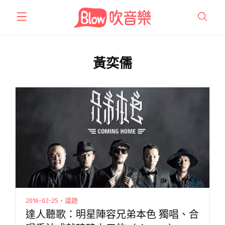
跳
至
主
要
內
黃奕儒
容
2016-02-25・議題
達人聽歌：明星陣容兄弟本色 獨唱、合