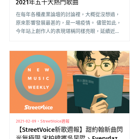
2021年五十大熱門歌曲
在每年各種產業論壇的討論裡，大概從沒想過，
原來影響發展最甚的，是一場疫情。 儘管如此，
今年站上創作人的表現堪稱同樣亮眼，延續近年
的獨立熱潮，年終統計破十萬播放的作品共有 58
首，其中 1 首直接破百萬，五十萬與三十萬分別
有 1 首及 4 閱讀全文 "不只有「暈船神曲」！
StreetVoice公布2021年五十大熱門歌曲"
2021-02-09・StreetVoice週報
【StreetVoice新歌週報】甜約翰新曲閃
光無極限 宋柏緯攜吳昱陞、Everydaze