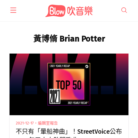
跳
至
主
要
內
黃博脩 Brian Potter
容
2021-12-17・編輯室報告
不只有「暈船神曲」！StreetVoice公布