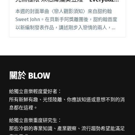
共編新作
本週的封面單曲〈戀人觀影須知〉來自甜約翰
Sweet John。在貝斯手阿獎離團後，甜約翰首度
以新編制發表作品，講述剛步入戀情的兩人，盼
一起走到最後的心情，合成器營造甜蜜閃光氛
圍，純粹無雜質的戀曲，為上週排行榜之冠。
SoulFa 靈魂沙發閱讀全文 "【StreetVoice新歌週
報】甜約翰新曲閃光無極限 宋柏緯攜吳昱陞、
Everydaze共編新作"
關於 BLOW
給獨立音樂輕度愛好者：
所有新鮮有趣、光怪陸離、你應該知道或意想不到的消
息都在這裡。
給獨立音樂重度研究生：
那些冷僻的專業知識、產業觀察、流行趨勢希望能滿足