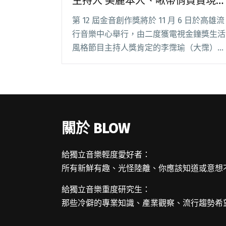
主持人 美麗本人、啾蒂俏負責現
場直擊
第 12 屆金音創作獎將於 11 月 6 日於高雄流
行音樂中心舉行，由二度獲電視金鐘獎生活
風格節目主持人獎肯定的李霈瑜（大霈）擔
任典禮主持人，美麗本人、Judy Chou 啾蒂
俏負責現場直擊。 首次擔任金音創作獎頒
獎典禮主持工作，也是樂團 閱讀全文 "李霈
瑜擔任第12屆金音創作獎典禮主持人 美麗
本人、啾蒂俏負責現場直擊"
關於 BLOW
給獨立音樂輕度愛好者：
所有新鮮有趣、光怪陸離、你應該知道或意想
給獨立音樂重度研究生：
那些冷僻的專業知識、產業觀察、流行趨勢希