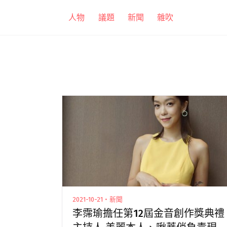
跳
人物
議題
新聞
雜吹
至
主
要
內
容
2021-10-21・新聞
李霈瑜擔任第12屆金音創作獎典禮