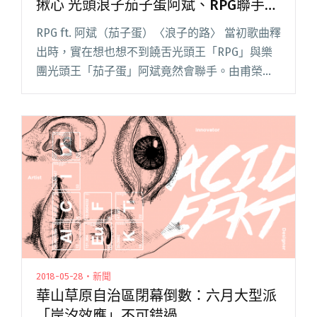
揪心 光頭浪子茄子蛋阿斌、RPG聯手出
擊
RPG ft. 阿斌（茄子蛋）〈浪子的路〉 當初歌曲釋
出時，實在想也想不到饒舌光頭王「RPG」與樂
團光頭王「茄子蛋」阿斌竟然會聯手。由甫榮獲
金曲獎「年度最佳樂團」、「年度最佳新人」、
「年度最佳台語專輯」大獎入圍，以〈浪子回
頭〉單曲紅遍大街小閱讀全文 "【週五看MV】鱷
魚樂團潮上月球依然揪心 光頭浪子茄子蛋阿斌、
RPG聯手出擊"
2018-05-28・新聞
華山草原自治區閉幕倒數：六月大型派
「岸汐效應」不可錯過