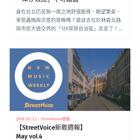
身在台北仍苦無一席之地舒張筋骨、眺望繁星、
享受蟲鳴與恣意的夜晚嗎？是該去位於林森北路
與市民大道交界的「120草原自治區」走走了！自
三月開始的華山草原自治區即將於 6/30 結束，今
年初夏首場大型戶外派對「岸汐效應」將於6/2 ~
6/3二日閱讀全文 "華山草原自治區閉幕倒數：六
月大型派「岸汐效應」不可錯過"
2018-05-22・StreetVoice週報
【StreetVoice新歌週報】
May vol.4