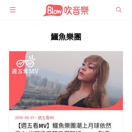
跳
至
主
要
內
鱷魚樂團
容
2018-06-01・週五看MV
【週五看MV】鱷魚樂團潮上月球依然