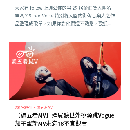
大家有 follow 上週公佈的第 29 屆金曲獎入圍名
單嗎？StreetVoice 特別將入圍的街聲音樂人之作
品整理成歌單，如果你對他們還不熟悉，歡迎從
音樂來認識這些優秀的音樂人！本週的【精選新
歌】也相當精采，甜約翰、老王樂隊、Hello閱讀
全文 "【StreetVoice新歌週報】 May vol.4"
2017-09-15・週五看MV
【週五看MV】殭屍聽世外桃源跳Vogue
茄子蛋新MV未滿18不宜觀看