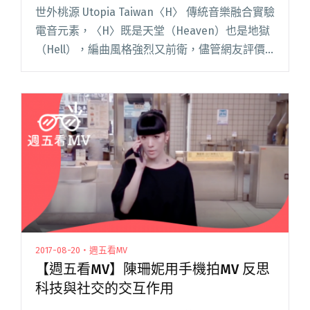
世外桃源 Utopia Taiwan〈H〉 傳統音樂融合實驗
電音元素，〈H〉既是天堂（Heaven）也是地獄
（Hell），編曲風格強烈又前衛，儘管網友評價
兩極，有人推崇、有人表示聽不懂，但世外桃源
無疑是當今台灣電音新世代的亮點。 MV 邀請閱
讀全文 "【週五看MV】殭屍聽世外桃源跳Vogue
茄子蛋新MV未滿18不宜觀看"
2017-08-20・週五看MV
【週五看MV】陳珊妮用手機拍MV 反思
科技與社交的交互作用