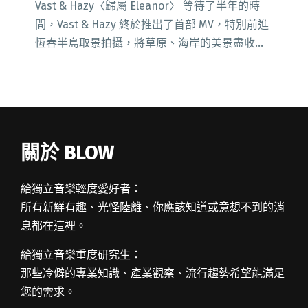
Vast & Hazy〈歸屬 Eleanor〉 等待了半年的時
間，Vast & Hazy 終於推出了首部 MV，特別前進
恆春半島取景拍攝，將草原、海岸的美景盡收眼
底。但是美景背後，其實暗藏了一個悲傷的故
事，四處冒險的一切，對閱讀全文 "【週五看
MV】陳珊妮用手機拍MV 反思科技與社交的交互
作用"
關於 BLOW
給獨立音樂輕度愛好者：
所有新鮮有趣、光怪陸離、你應該知道或意想不到的消
息都在這裡。
給獨立音樂重度研究生：
那些冷僻的專業知識、產業觀察、流行趨勢希望能滿足
您的需求。