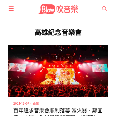
跳
至
主
要
內
高雄紀念音樂會
容
2021-12-07・新聞
百年追求音樂會順利落幕 滅火器、鄭宜