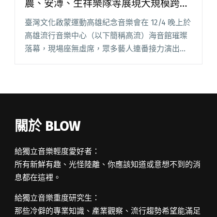
農、安溥、生祥樂隊等展現大規模跨界
音樂新能量
臺灣文化啟蒙運動高雄紀念音樂會在 12/4 晚上於
高雄流行音樂中心（以下簡稱高流）海音館璀璨
落幕，現場座無虛席，眾多藝人連番接力演出，2
小時精采表演毫無冷場，成功串起文協百年歷史
及流行音樂製作新想像。同時，高流擁有全台唯
一沉浸式音響設備，閱讀全文 "百年追求音樂會
順利落幕 滅火器、鄭宜農、安溥、生祥樂隊等展
現大規模跨界音樂新能量"
關於 BLOW
給獨立音樂輕度愛好者：
所有新鮮有趣、光怪陸離、你應該知道或意想不到的消
息都在這裡。
給獨立音樂重度研究生：
那些冷僻的專業知識、產業觀察、流行趨勢希望能滿足