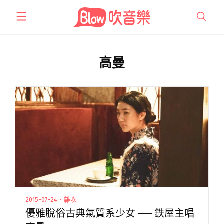
跳
至
主
要
內
高曼
容
2015-07-24・雜吹
優雅脫俗古典氣質系少女 ── 鉄屋主唱