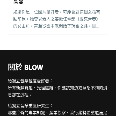
高曼
如果你是一位國片愛好者，可能會對這個女孩有
點印象，她曾以素人之姿擔任電影《皮克青春》
的女主角，甚至從國中就開始了玩團之路，目前
擔任電子後搖三人組「鉄屋」的主唱兼貝斯手，
成軍短短一年，即以別緻、細膩的樂響異軍突
起，入選六月份 StreetVo閱讀全文 "優雅脫俗古
典氣質系少女 ── 鉄屋主唱高曼"
關於 BLOW
給獨立音樂輕度愛好者：
所有新鮮有趣、光怪陸離、你應該知道或意想不到的消
息都在這裡。
給獨立音樂重度研究生：
那些冷僻的專業知識、產業觀察、流行趨勢希望能滿足