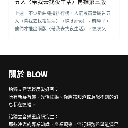
五人〈帶我去找夜生活〉再推第三版
上週，不少新曲翻攪排行榜，人氣最高當屬告五
人〈帶我去找夜生活〉（純 demo）。前陣子，
他們才推出兩版〈帶我去找夜生活〉，這次又在
StreetVoice 驚喜上傳 demo，只聽潘雲安先娓娓
道來靈感緣由，三人隨即開始試走曲子，聽眾如
臨創作閱讀全文 "【StreetVoice新歌週報】這首
夠純！告五人〈帶我去找夜生活〉再推第三版"
關於 BLOW
給獨立音樂輕度愛好者：
所有新鮮有趣、光怪陸離、你應該知道或意想不到的消
息都在這裡。
給獨立音樂重度研究生：
那些冷僻的專業知識、產業觀察、流行趨勢希望能滿足