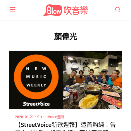
跳
至
主
要
內
顏偉光
容
2020-01-21・StreetVoice週報
【StreetVoice新歌週報】這首夠純！告