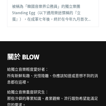
被稱為「韓國音樂界公務員」的獨立樂團
Standing Egg（以下通用樂迷慣稱的『立
蛋』），在成軍七年後，終於在今年九月首次來
台演出，在 Legacy 獻唱。專場前兩天，先飛來
台灣，Blow 也藉著表演前的機會，短訪了已經發
過七張專輯，卻閱讀全文 "群眾排外 執著排行榜
與Standing Egg聊韓國音樂生態"
關於 BLOW
給獨立音樂輕度愛好者：
所有新鮮有趣、光怪陸離、你應該知道或意想不到的消
息都在這裡。
給獨立音樂重度研究生：
那些冷僻的專業知識、產業觀察、流行趨勢希望能滿足
您的需求。