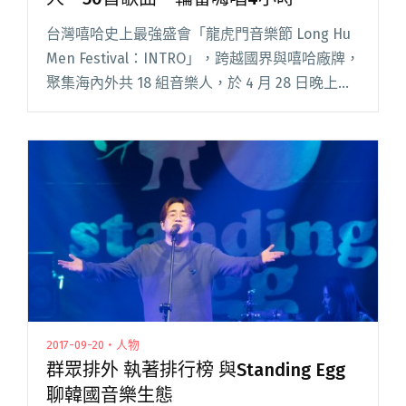
台灣嘻哈史上最強盛會「龍虎門音樂節 Long Hu
Men Festival：INTRO」，跨越國界與嘻哈廠牌，
聚集海內外共 18 組音樂人，於 4 月 28 日晚上輪
番嗨唱 4 小時！擔任壓軸的「蛋堡 Soft Lipa」、
「李英宏 ak閱讀全文 "龍虎門音樂節INTRO卡司
大公開 18組藝人、50首歌曲、輪番嗨唱4小時"
2017-09-20・人物
群眾排外 執著排行榜 與Standing Egg
聊韓國音樂生態