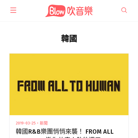
跳
至
主
要
內
韓國
容
2019-03-25・新聞
韓國R&B樂團悄悄來襲！ FROM ALL