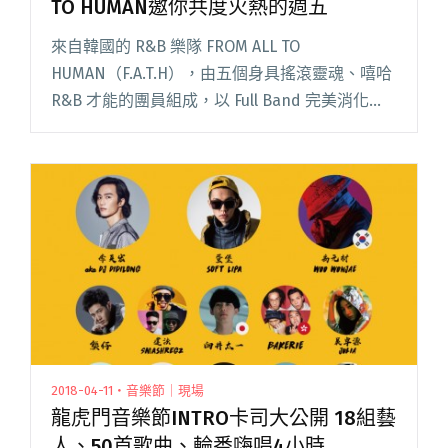
TO HUMAN邀你共度火熱的週五
來自韓國的 R&B 樂隊 FROM ALL TO
HUMAN（F.A.T.H），由五個身具搖滾靈魂、嘻哈
R&B 才能的團員組成，以 Full Band 完美消化
Funky、Hip-Hop 樂段，立志將所有宇宙萬物和
人類存閱讀全文 "韓國R&B樂團悄悄來襲！ FROM
ALL TO HUMAN邀你共度火熱的週五"
2018-04-11・音樂節｜現場
龍虎門音樂節INTRO卡司大公開 18組藝
人、50首歌曲、輪番嗨唱4小時