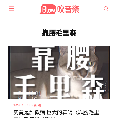
跳
至
主
要
內
靠腰毛里森
容
2016-05-23・新聞
究竟是誰傲嬌 巨大的轟鳴〈靠腰毛里