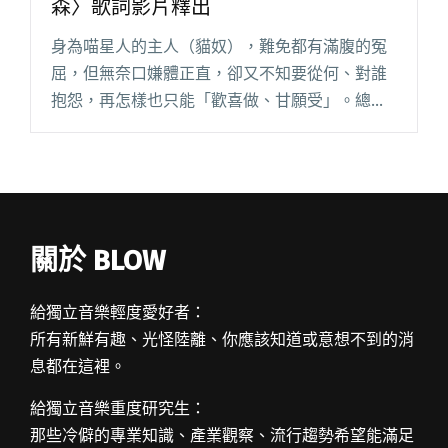
森〉歌詞影片釋出
身為喵星人的主人（貓奴），難免都有滿腹的冤
屈，但無奈口嫌體正直，卻又不知要從何、對誰
抱怨，再怎樣也只能「歡喜做、甘願受」。總能
聰明捕捉，直白搗出年輕人腦中不好意思、不知
如何開口的那些話，「巨大的轟鳴」昨日釋出新
專輯《老子有的是時間》收錄歌曲閱讀全文 "究
竟是誰傲嬌 巨大的轟鳴〈靠腰毛里森〉歌詞影片
釋出"
關於 BLOW
給獨立音樂輕度愛好者：
所有新鮮有趣、光怪陸離、你應該知道或意想不到的消
息都在這裡。
給獨立音樂重度研究生：
那些冷僻的專業知識、產業觀察、流行趨勢希望能滿足