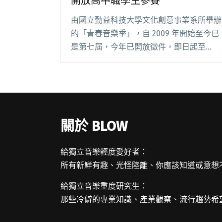
開放高中職學生參賽
由國立勤益科技大學文化創意事業系所舉辦
的「青春音樂季」，自 2009 年開始至今已
是第七屆，今年已開放徵件，即日起至
3/31 為止， 4/13 將公布入圍名單，獲選歌
手、樂團將在 5/3 以現場表演進行決賽，全
國大專院校在學學生以及高中職閱讀全文
"第七屆青春音樂祭徵件開跑 今年開放高中
職學生參賽"
關於 BLOW
給獨立音樂輕度愛好者：
所有新鮮有趣、光怪陸離、你應該知道或意想
給獨立音樂重度研究生：
那些冷僻的專業知識、產業觀察、流行趨勢希