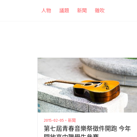
跳
人物
議題
新聞
雜吹
至
主
要
內
容
2015-02-05・新聞
第七屆青春音樂祭徵件開跑 今年