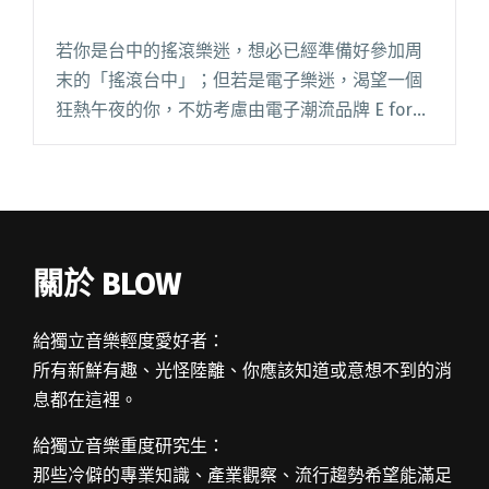
若你是台中的搖滾樂迷，想必已經準備好參加周
末的「搖滾台中」；但若是電子樂迷，渴望一個
狂熱午夜的你，不妨考慮由電子潮流品牌 E for
Electro 為慶祝五周年而辦的「電子爭霸戰 」主
題派對。
關於 BLOW
給獨立音樂輕度愛好者：
所有新鮮有趣、光怪陸離、你應該知道或意想不到的消
息都在這裡。
給獨立音樂重度研究生：
那些冷僻的專業知識、產業觀察、流行趨勢希望能滿足