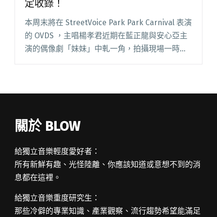
定收錄！
本周末將在 StreetVoice Park Park Carnival 表演
的 OVDS ，主唱楊孝君近期在藍正龍與安心亞主
演的偶像劇「妹妹」中軋一角，拍攝現場一時興
起表演的自創曲〈為你繫上〉被劇組相中，成為
「妹妹」劇中插曲，並將收錄在戲閱讀全文
"OVDS 未曝光作品 偶像劇《妹妹》確定收錄！"
關於 BLOW
給獨立音樂輕度愛好者：
所有新鮮有趣、光怪陸離、你應該知道或意想不到的消
息都在這裡。
給獨立音樂重度研究生：
那些冷僻的專業知識、產業觀察、流行趨勢希望能滿足