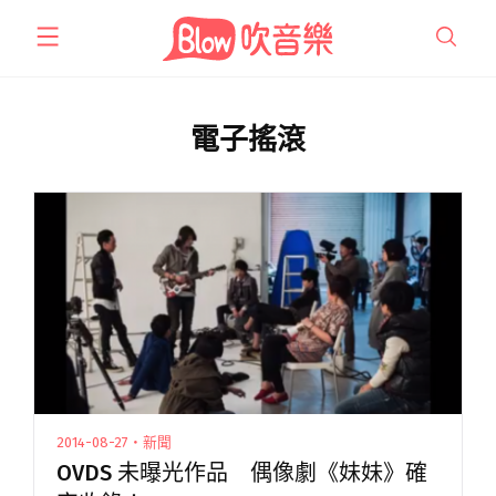
跳
至
主
要
內
電子搖滾
容
2014-08-27・新聞
OVDS 未曝光作品 偶像劇《妹妹》確