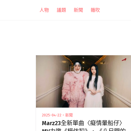
跳
人物
議題
新聞
雜吹
至
主
要
內
容
2025-04-22・新聞
Marz23全新單曲〈癡情暈船仔〉