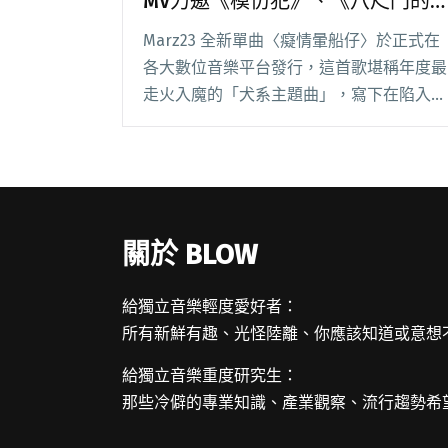
MV力邀《模仿犯》、《八尺門的
辯護人》、北影非常新人陸夏參演
Marz23 全新單曲〈癡情暈船仔〉於正式在
各大數位音樂平台發行，這首歌堪稱年度最
走火入魔的「犬系主題曲」，寫下在陷入戀
愛腦時無法自拔的「暈船」現象，全曲以實
驗電音為主軸，充滿迷幻感。 Marz23 帶著
新單曲〈癡情暈船仔〉回歸，寫下曖昧關閱
讀全文 "Marz23全新單曲〈癡情暈船仔〉
MV力邀《模仿犯》、《八尺門的辯護
關於 BLOW
人》、北影非常新人陸夏參演"
給獨立音樂輕度愛好者：
所有新鮮有趣、光怪陸離、你應該知道或意想
給獨立音樂重度研究生：
那些冷僻的專業知識、產業觀察、流行趨勢希