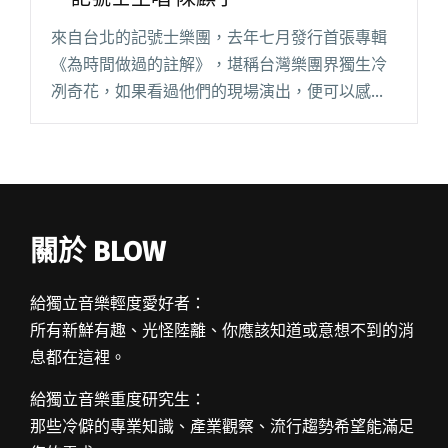
來自台北的記號士樂團，去年七月發行首張專輯
《為時間做過的註解》，堪稱台灣樂團界獨生冷
冽奇花，如果看過他們的現場演出，便可以感受
到他們製造出冷冽的獨特空間。近期記號士動作
頻頻，將在三月前往美國紐約和 SXSW 音樂祭演
出，祝福他們一路順風，震閱讀全文 "就是喜歡
看起來壞壞的男生 陰鬱系冷男－記號士主唱 陳麒
宇"
關於 BLOW
給獨立音樂輕度愛好者：
所有新鮮有趣、光怪陸離、你應該知道或意想不到的消
息都在這裡。
給獨立音樂重度研究生：
那些冷僻的專業知識、產業觀察、流行趨勢希望能滿足