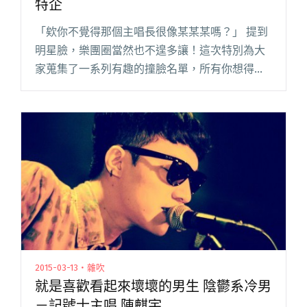
特企
「欸你不覺得那個主唱長很像某某某嗎？」 提到
明星臉，樂團圈當然也不遑多讓！這次特別為大
家蒐集了一系列有趣的撞臉名單，所有你想得
到、想不到的人都可能出現，現在先讓我們從簡
單的部分著手： 相似度 50% 他們的「神韻」相
似。沒錯，這個形容詞就是閱讀全文 "請選取含
有____的圖片 樂團名人撞臉特企"
2015-03-13・雜吹
就是喜歡看起來壞壞的男生 陰鬱系冷男
－記號士主唱 陳麒宇