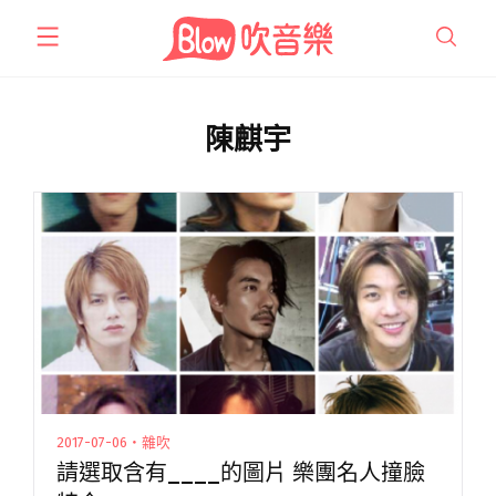
跳
至
主
要
內
陳麒宇
容
2017-07-06・雜吹
請選取含有____的圖片 樂團名人撞臉