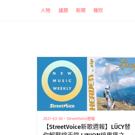
跳
人物
議題
新聞
雜吹
至
主
要
內
容
2021-03-30・StreetVoice週報
【StreetVoice新歌週報】LÜCY替