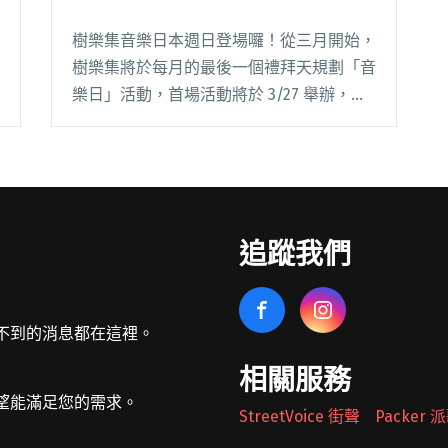
樹樂集音樂日本週日登場囉！從三月開始，
樹樂集將於每月的最後一個禮拜天規劃「音
樂日」活動，首場活動將於 3/27 舉辦，邀
請到五組表演者包括郭中胤 x 鋼琴手愛德
華、榮獲去年淡大金韶獎創作組冠軍與最佳
創作的魏小凹、街頭表演的雙人女子組合安
妮塔閱讀全文 "樹樂集音樂日 唱出夢想的好
聲音"
追蹤我們
不到的消息都在這裡。
相關服務
望能滿足您的需求。
StreetVoice 街聲
Packer