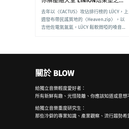
你解壓縮天堂 LINION焙果堡之歌
玩諧音告白
去年以〈CACTUS〉攻佔排行榜的 LÜCY，上
週發布帶民謠質地的〈Heaven.zip〉，以
吉他佐電氣氤氳，LÜCY 鬆軟微啞的嗓音乘
在其上，兩相結合如歌名所述：解壓縮了天
堂，進入平靜之地；這首新上傳歌曲同樣在
榜上取得不錯成績。 來吧！焙閱讀全文
"【StreetVoice新歌週報】LÜCY替你解壓縮
天堂 LINION焙果堡之歌玩諧音告白"
關於 BLOW
給獨立音樂輕度愛好者：
所有新鮮有趣、光怪陸離、你應該知道或意想
給獨立音樂重度研究生：
那些冷僻的專業知識、產業觀察、流行趨勢希