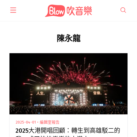
跳
至
主
要
內
陳永龍
容
2025-04-01・編輯室報告
2025大港開唱回顧：轉生到高雄駁二的