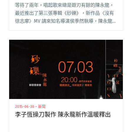
等待了兩年，唱起歌來總是遊刃有餘的陳永龍，
最近推出了第三張專輯《砂礫》，新作品〈沒有
徐志摩〉MV 請來知名導演侯季然執導，陳永龍穿
上了古裝、時裝，騎著單車穿梭在巷弄之間，猶
如上演一齣穿越時空的劇碼。古今交錯的畫面和
輕鬆的爵士小品，在陳永龍的閱讀全文 "化身現
代徐志摩 陳永龍 MV 上演穿越劇"
2015-06-30・新聞
李子恆操刀製作 陳永龍新作溫暖釋出