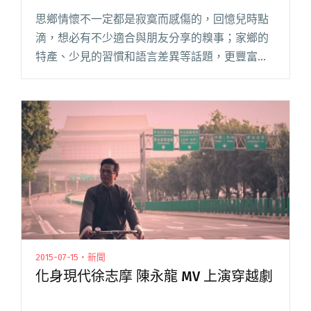
思鄉情懷不一定都是寂寞而感傷的，回憶兒時點
滴，想必有不少適合與朋友分享的糗事；家鄉的
特產、少見的習慣和語言差異等話題，更豐富了
許多茶餘飯後的家常話題！今天的小樹報新歌單
元以「哪裡是你家」為題，推薦四首與故鄉有關
的歌曲，這其中絕對沒有放洋蔥，閱讀全文 "小
樹報新歌：哪裡是你家？遊子必聽之故鄉非情歌"
2015-07-15・新聞
化身現代徐志摩 陳永龍 MV 上演穿越劇