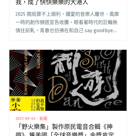
我，成了快快樂樂的大港人
2025 開局算不上順利，鍾愛的音樂人離世、風靡
一時的創作頻道宣告收攤，眼看著時代的巨輪無
情往前軋，青春也彷彿在和自己 say goodbye。
總覺得還沒準備好長大，但要煩惱的事情卻越來
越多，一下子擔心孱弱的身體撐不過乍暖還寒的
春天，一下子閱讀全文 "2025大港開唱回顧：轉
生到高雄駁二的我，成了快快樂樂的大港人"
2021-09-03・新聞
「野火樂集」製作原民電音合輯《神
遊》 獲美國「全球音樂獎」金獎肯定