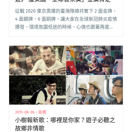
征戰 2020 東京奧運的臺灣隊總共奪下 2 面金牌、
4 面銀牌、6 面銅牌，讓大家在全球新冠肺炎疫情
爆發、環境氛圍低迷的時候，心情也跟著再度為
之振奮；而除了運動選手們外，臺灣流行音樂界
本周也有好消息傳出。由資深音樂人熊儒賢創辦
並成立 19閱讀全文 "「野火樂集」製作原民電音
合輯《神遊》 獲美國「全球音樂獎」金獎肯定"
2015-08-06・新聞
小樹報新歌：哪裡是你家？遊子必聽之
故鄉非情歌