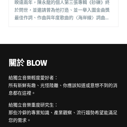
睽違兩年，陳永龍的個人第三張專輯《砂礫》終
於問世，並邀請曾為他打造、並一舉入圍金曲獎
最佳作詞、作曲與年度歌曲的〈海岸線〉詞曲創
作人、資深音樂人李子恆操刀製作專輯。首波釋
出的同名歌曲〈砂礫〉由陳小霞作曲、熊儒賢作
詞，講的是一沙一世界，霎那即是閱讀全文 "李
子恆操刀製作 陳永龍新作溫暖釋出"
關於 BLOW
給獨立音樂輕度愛好者：
所有新鮮有趣、光怪陸離、你應該知道或意想不到的消
息都在這裡。
給獨立音樂重度研究生：
那些冷僻的專業知識、產業觀察、流行趨勢希望能滿足
您的需求。