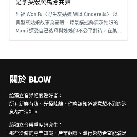
是李英宏與萬芳共舞
旺福 Won Fu〈野生灰姑娘 Wild Cinderella〉 以
典型灰姑娘故事為基礎，背景講述飾演灰姑娘的
Mami 遭受自己後母與姊姊的不公平對待，在某
次被指派到垃圾的機運下遇上了他的真命樂團
（？！），找回自己人生主控權的故事。MV 閱讀
全文 "【週五看MV】鴨子與嚴爵？！噢不，是李
英宏與萬芳共舞"
關於 BLOW
給獨立音樂輕度愛好者：
所有新鮮有趣、光怪陸離、你應該知道或意想不到的消
息都在這裡。
給獨立音樂重度研究生：
那些冷僻的專業知識、產業觀察、流行趨勢希望能滿足