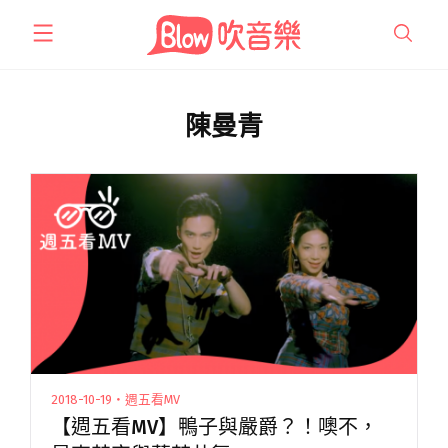
跳
至
主
要
內
陳曼青
容
2018-10-19・週五看MV
【週五看MV】鴨子與嚴爵？！噢不，