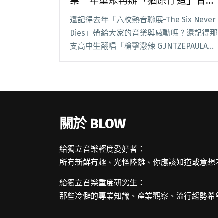
業一年重聚再辦「猶原佇這」音樂
會
還記得去年「六校熱音聯展-The Six Never
Dies」帶給大家的音樂與感動嗎？還記得那
支高中生翻唱「槍擊潑辣 GUNTZEPAULA」
的〈Magic Man〉影片，扎實的 bass solo
與主唱的神情揣摩完成度超高，讓主唱子豪
閱讀全文 "畢業不是結束！六高校熱音社員
畢業一年重聚再辦「猶原佇這」音樂會"
關於 BLOW
給獨立音樂輕度愛好者：
所有新鮮有趣、光怪陸離、你應該知道或意想
給獨立音樂重度研究生：
那些冷僻的專業知識、產業觀察、流行趨勢希