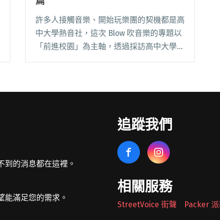
篇
許多人接觸音樂、開始玩樂團的契機都是高
中大學熱音社，這次 Blow 吹音樂的專題以
「前進校園」為主軸，透過採訪高中大學之
社團、聯展籌備單位與活動策展人，以及音
樂產業中致力於向下扎根、積極培育學生族
群之音樂發展的從業人士，希望能讓更多人
對於這閱讀全文 "前進校園 自己活動自己辦
─ 高中篇"
追蹤我們
不到的消息都在這裡。
相關服務
望能滿足您的需求。
StreetVoice 街聲
Packer