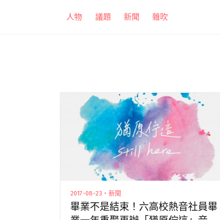
跳
人物
議題
新聞
雜吹
至
主
要
內
容
2017-08-23・新聞
畢業不是結束！六高校熱音社員畢