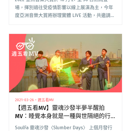
場，揮別過往受疫情影響以線上展演為主，今年
度亞洲音樂大賞將辦理實體 LIVE 活動，共邀請超
過 15 組以上台灣及亞洲音樂人於 Legacy
Taipei、華山園區現場演出，另辦理閱讀全文
"2022亞洲音樂大賞10/27登場 海內外音樂人逾15
組歌手共演"
2021-03-26・週五看MV
【週五看MV】靈魂沙發半夢半醒拍
MV：睡覺本身就是一種與世隔絕的行
為
SoulFa 靈魂沙發〈Slumber Days〉 上個月發行