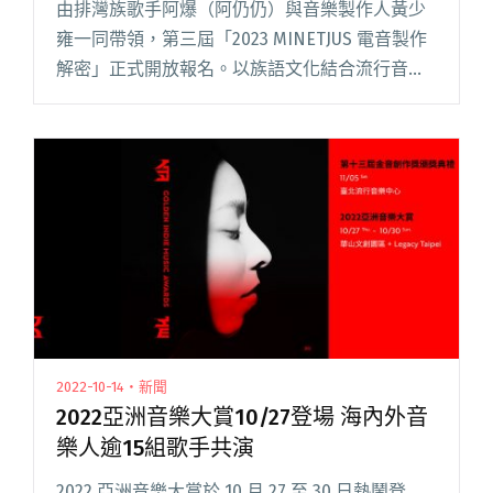
由排灣族歌手阿爆（阿仍仍）與音樂製作人黃少
雍一同帶領，第三屆「2023 MINETJUS 電音製作
解密」正式開放報名。以族語文化結合流行音樂
為主軸，策劃共一連七天，具備製作觀念、詞曲
唱作、產業實務與唱片企宣的系列課程。本屆授
課地點將移師──閱讀全文 "移師台東！阿爆攜手
製作人黃少雍開辦第三屆「2023 MINETJUS 電音
製作解密」"
2022-10-14・新聞
2022亞洲音樂大賞10/27登場 海內外音
樂人逾15組歌手共演
2022 亞洲音樂大賞於 10 月 27 至 30 日熱鬧登