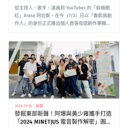
他打造成台灣平井堅！」
從主持人、歌手、演員到 YouTuber 的「斜槓網
紅」Arase 阿拉斯，在今（7/3）日以「魯凱族創
作人」的身份正式推出個人首張母語創作專輯
《AKA》。 昨（7/2）日，他也在台北舉行專輯搶
聽會，邀請多年好友「那那大師」擔任活動主持
人，閱讀全文 "魯凱族創作人Arase阿拉斯推出首
張母語專輯《AKA》 製作人黃少雍：「要把他打
造成台灣平井堅！」"
2024-11-18・新聞
發掘東部新聲！阿爆與黃少雍攜手打造
「2024 MINETJUS 電音製作解密」圓滿