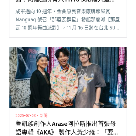
「派」舞池
成軍邁向 10 週年，金曲原民音樂廠牌那屋瓦
Nanguaq 號召「那屋瓦群星」發起那麼派【那屋
瓦 10 週年舞曲派對】，11 月 16 日將在台北 SUB
磅礴登場。 精彩陣容由 ABAO 阿爆與金曲製作人
黃少雍 aka Mr. Ober閱讀全文 "原民音樂廠牌那
屋瓦Nanguaq十週年派對！阿爆邀所有人11/16
SUB踏入最「派」舞池"
2025-07-03・新聞
魯凱族創作人Arase阿拉斯推出首張母
語專輯《AKA》 製作人黃少雍：「要把