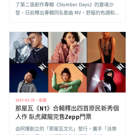
了第二張創作專輯《Slumber Days》的靈魂沙
發，日前釋出專輯同名歌曲 MV，舒服的色調和四
人可愛的互動就像他們的音樂般，令人在聽完以
後，不知不覺會哼上幾句。不過主唱本山提閱讀
全文 "【週五看MV】靈魂沙發半夢半醒拍MV：睡
覺本身就是一種與世隔絕的行為"
2021-03-25・新歌
那屋瓦《N1》合輯釋出四首原民新秀個
人作 臥虎藏龍完售Zepp門票
由阿爆創立的「那屋瓦文化」發行，攜手「派樂