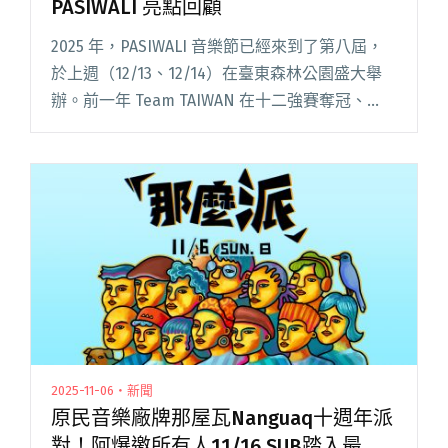
PASIWALI 亮點回顧
2025 年，PASIWALI 音樂節已經來到了第八屆，
於上週（12/13、12/14）在臺東森林公園盛大舉
辦。前一年 Team TAIWAN 在十二強賽奪冠、
YELLOW黃宣在 PASIWALI 台上高唱著〈We Are
The Cham閱讀全文 "美麗、自由與力量的匯集之
地——2025 PASIWALI 亮點回顧"
2025-11-06・新聞
原民音樂廠牌那屋瓦Nanguaq十週年派
對！阿爆邀所有人11/16 SUB踏入最