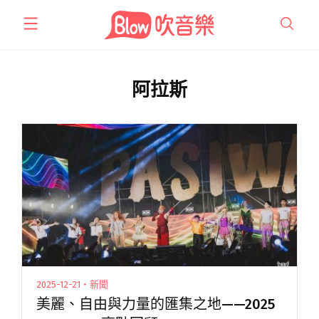
跳
至
主
要
內
阿拉斯
容
2025-12-21・新聞
美麗、自由與力量的匯集之地——2025