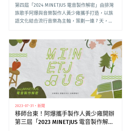
結業！
第四屆「2024 MINETJUS 電音製作解密」由排灣
族歌手阿爆與音樂製作人黃少雍攜手打造，以族
語文化結合流行音樂為主軸，策劃一連 7 天，囊
括製作、詞曲唱作、和聲、編曲、混音、現場演
出、企宣及社群經營⋯⋯等產業實務系列課程。
並再次與台東閱讀全文 "發掘東部新聲！阿爆與
黃少雍攜手打造「2024 MINETJUS 電音製作解
密」圓滿結業！"
2023-07-31・新聞
移師台東！阿爆攜手製作人黃少雍開辦
第三屆「2023 MINETJUS 電音製作解
密」