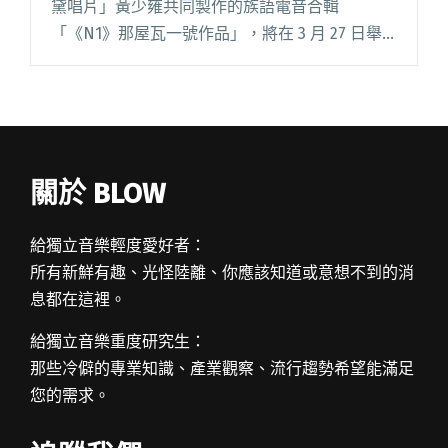
黛唱片」黃少雍共同製作的族語電音合輯
「《N1》那屋瓦一號作品」，將在 3 月 27 日舉
辦共演派對「後浪趴-N1-那屋瓦原民新聲發
表」。現場票已完售，尚可預購實體專輯看線上
直播及回放。 繼曝光珂拉琪閱讀全文 "那屋瓦
《N1》合輯釋出四首原民新秀個人作 臥虎藏龍完
售Zepp門票"
關於 BLOW
給獨立音樂輕度愛好者：
所有新鮮有趣、光怪陸離、你應該知道或意想不到的消
息都在這裡。
給獨立音樂重度研究生：
那些冷僻的專業知識、產業觀察、流行趨勢希望能滿足
您的需求。