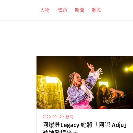
跳
人物
議題
新聞
雜吹
至
主
要
內
容
2020-09-12・新聞
阿爆登Legacy 她將「阿嘟 Adju」