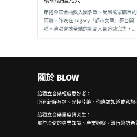
精神發揚光大
席捲今年金曲獎入圍名單、受到萬眾矚目的
阿爆，昨晚在 Legacy「都市女聲」舞台開
唱。演唱會挾帶她的超高人氣迅速完售，貼
心的阿爆也為了買不到票的粉絲全程直播與
大家線上同歡。 這次將演唱會取名為
「嘟，會女聲」，要把「阿嘟 Adju」精神
發揚光閱讀全文 "阿爆登Legacy 她將「阿
嘟 Adju」精神發揚光大"
關於 BLOW
給獨立音樂輕度愛好者：
所有新鮮有趣、光怪陸離、你應該知道或意想
給獨立音樂重度研究生：
那些冷僻的專業知識、產業觀察、流行趨勢希