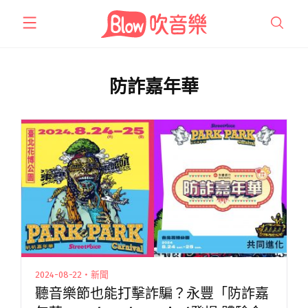
跳
至
主
要
內
防詐嘉年華
容
2024-08-22・新聞
聽音樂節也能打擊詐騙？永豐「防詐嘉