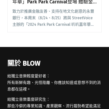
年華」Park Park Carnival登場 體驗金
融友善、挑戰遊戲任務
致力於推廣金融友善、支持在地文化創意的永豐
銀行，本周末（8/24、8/25）將與 StreetVoice
主辦的「2024 Park Park Carnival 叭叭嘉年華」
合作，號召樂迷一同落實「金融友善、防詐宣
導」。永豐銀行預計在臺北圓閱讀全文 "聽音樂
節也能打擊詐騙？永豐「防詐嘉年華」Park Park
Carnival登場 體驗金融友善、挑戰遊戲任務"
關於 BLOW
給獨立音樂輕度愛好者：
所有新鮮有趣、光怪陸離、你應該知道或意想不到的消
息都在這裡。
給獨立音樂重度研究生：
那些冷僻的專業知識、產業觀察、流行趨勢希望能滿足