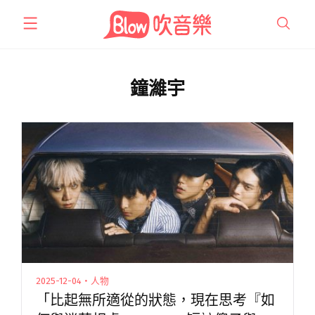
跳
至
主
要
內
鐘濰宇
容
2025-12-04・人物
「比起無所適從的狀態，現在思考『如