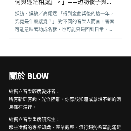
何與迷茫相處』。」——短訪傻子與白
痴談新作《在沒有答案的日子裡》
採訪、撰稿／高翔煜 「得到金曲獎後的這一年，
究竟是什麼感覺？」 對不同的音樂人而言，答案
可能意味著功成名就，也可能只是回到日常，傻
子與白痴則以新 EP《在沒有答案的日子裡》作為
回應。在年輕世代集體的困惑與虛無之中，他們
端出了更為從容的解釋。閱讀全文 "「比起無所
適從的狀態，現在思考『如何與迷茫相處』。」
——短訪傻子與白痴談新作《在沒有答案的日子
關於 BLOW
裡》"
給獨立音樂輕度愛好者：
所有新鮮有趣、光怪陸離、你應該知道或意想不到的消
息都在這裡。
給獨立音樂重度研究生：
那些冷僻的專業知識、產業觀察、流行趨勢希望能滿足