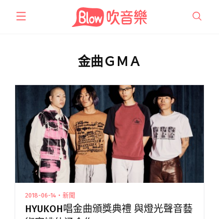
跳
至
主
要
內
金曲ＧＭＡ
容
2018-06-14・新聞
HYUKOH唱金曲頒獎典禮 與燈光聲音藝