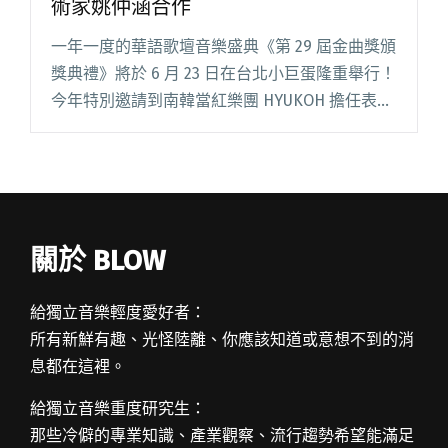
術家姚仲涵合作
一年一度的華語歌壇音樂盛典《第 29 屆金曲獎頒
獎典禮》將於 6 月 23 日在台北小巨蛋隆重舉行！
今年特別邀請到南韓當紅樂團 HYUKOH 擔任表演
嘉賓，鮮少出席國際頒獎典禮的他們，對於能參
加金曲盛典表示，很榮幸、很光榮、很開心，去
年發行閱讀全文 "HYUKOH唱金曲頒獎典禮 與燈
光聲音藝術家姚仲涵合作"
關於 BLOW
給獨立音樂輕度愛好者：
所有新鮮有趣、光怪陸離、你應該知道或意想不到的消
息都在這裡。
給獨立音樂重度研究生：
那些冷僻的專業知識、產業觀察、流行趨勢希望能滿足