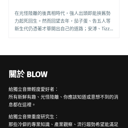
在光怪陸離的後真相時代，強人出頭即能挾舊勢
力起死回生。然而回望去年，茄子蛋、告五人等
新生代仍憑著才華開出自己的道路；安溥、Tizzy
Bac 等前輩也在革變的路上堅持，我們似乎沒道
理失望。在前一年的回顧裡，我們聚焦了十一件
刺激我們討論音樂的閱讀全文 "2018年十件音樂
大事"
關於 BLOW
給獨立音樂輕度愛好者：
所有新鮮有趣、光怪陸離、你應該知道或意想不到的消
息都在這裡。
給獨立音樂重度研究生：
那些冷僻的專業知識、產業觀察、流行趨勢希望能滿足