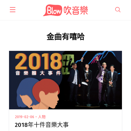
跳
至
主
要
內
金曲有嘻哈
容
2019-02-06・人物
2018年十件音樂大事