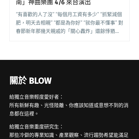
南」神曲樂團 4/6 來台演出
“有喜歡的人了沒” “每個月工資有多少” “抓緊減個
肥，明天去相親” “都是為你好” “就你最不懂事” 對
春節新年那幾天親戚的「關心轟炸」還餘悸猶存
嗎？還是對收假感覺「身體被掏空」？ 來自熱門
的新年神曲〈春節自救指南〉，以史詩般的音樂
助推情閱讀全文 "新年親戚轟炸餘悸猶存？「春
節自救指南」神曲樂團 4/6 來台演出"
關於 BLOW
給獨立音樂輕度愛好者：
所有新鮮有趣、光怪陸離、你應該知道或意想不到的消
息都在這裡。
給獨立音樂重度研究生：
那些冷僻的專業知識、產業觀察、流行趨勢希望能滿足