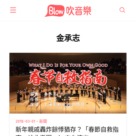
跳
至
主
要
內
金承志
容
2018-03-01・新聞
新年親戚轟炸餘悸猶存？「春節自救指