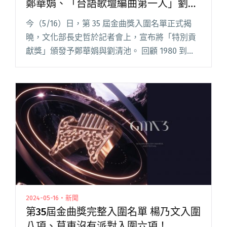
鄭華娟、「台語歌壇編曲第一人」劉清
池
今（5/16）日，第 35 屆金曲獎入圍名單正式揭
曉，文化部長史哲於記者會上，宣布將「特別貢
獻獎」頒發予鄭華娟與劉清池。 回顧 1980 到
1990 年代間，鄭華娟是台灣流行樂界極難得既能
寫詞、也能作曲的專業創作者，更是才華橫溢的
歌手。她閱讀全文 "第35屆金曲獎特別貢獻獎得
主 創作才女鄭華娟、「台語歌壇編曲第一人」劉
清池"
2024-05-16・新聞
第35屆金曲獎完整入圍名單 楊乃文入圍
八項、草東沒有派對入圍六項！