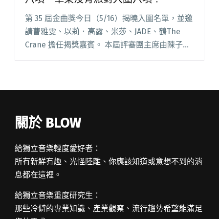
第 35 屆金曲獎今日（5/16）揭曉入圍名單，並邀
請曹雅雯、以莉．高露、米莎、JADE、鶴The
Crane 擔任揭獎嘉賓。 本屆評審團主席由陳子鴻
出任。2018 年，在金曲獎評審團轉變成「主席
制」前，陳子鴻曾接下第 29 屆流行金曲獎評閱讀
全文 "第35屆金曲獎完整入圍名單 楊乃文入圍八
項、草東沒有派對入圍六項！"
關於 BLOW
給獨立音樂輕度愛好者：
所有新鮮有趣、光怪陸離、你應該知道或意想不到的消
息都在這裡。
給獨立音樂重度研究生：
那些冷僻的專業知識、產業觀察、流行趨勢希望能滿足