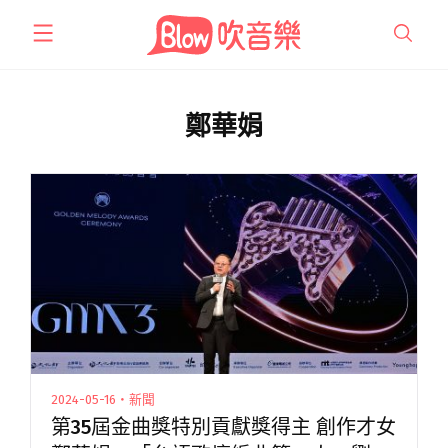
跳
至
主
要
內
鄭華娟
容
2024-05-16・新聞
第35屆金曲獎特別貢獻獎得主 創作才女