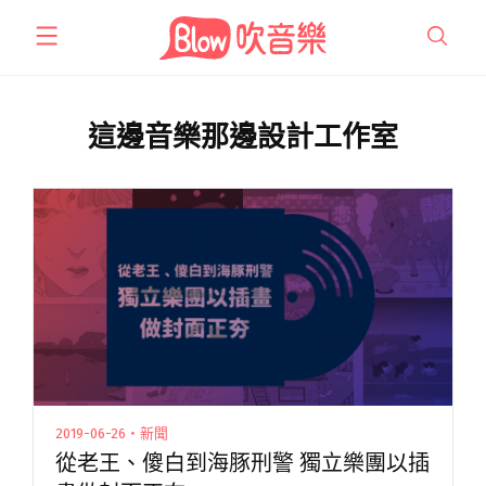
跳
至
主
要
內
這邊音樂那邊設計工作室
容
2019-06-26・新聞
從老王、傻白到海豚刑警 獨立樂團以插