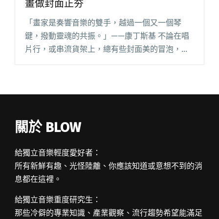
畫做封面正夯
「畫家是奏響音樂的雙手，越過一個又一個琴
鍵，撥動靈魂的共振。」——康丁斯基 不論在唱
片行，或串流貨架上，總有些封面美的冒泡，單
拉出來說是藝術品也不為過。作為歌曲的門面，
美感是基本，但更重要的是能符合專輯意念，切
合音樂人形象，兩者必須相輔相成閱讀全文 "從
老王、傻白到海豚刑警 獨立樂團以插畫做封面正
夯"
關於 BLOW
給獨立音樂輕度愛好者：
所有新鮮有趣、光怪陸離、你應該知道或意想不到的消
息都在這裡。
給獨立音樂重度研究生：
那些冷僻的專業知識、產業觀察、流行趨勢希望能滿足