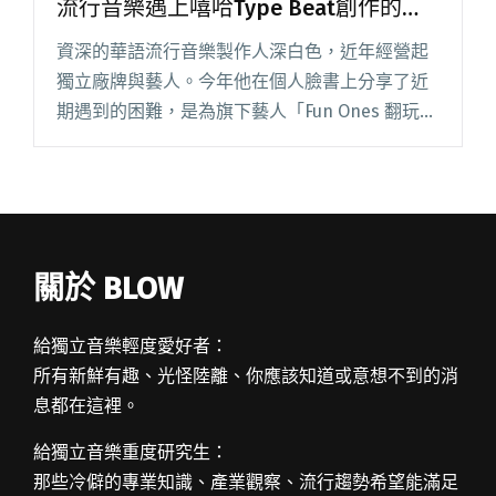
流行音樂遇上嘻哈Type Beat創作的文
化衝突
資深的華語流行音樂製作人深白色，近年經營起
獨立廠牌與藝人。今年他在個人臉書上分享了近
期遇到的困難，是為旗下藝人「Fun Ones 翻玩」
上網路平台合法購買 Type Beat 做音樂，卻因為
其他歌手恰好使用了相同的 Type Beat 而被閱讀
全文 "版權合法卻產生「抄襲爭議」？談華語流
行音樂遇上嘻哈Type Beat創作的文化衝突"
關於 BLOW
給獨立音樂輕度愛好者：
所有新鮮有趣、光怪陸離、你應該知道或意想不到的消
息都在這裡。
給獨立音樂重度研究生：
那些冷僻的專業知識、產業觀察、流行趨勢希望能滿足