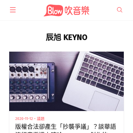
跳
至
主
要
內
辰旭 KEYNO
容
2020-11-12・議題
版權合法卻產生「抄襲爭議」？談華語