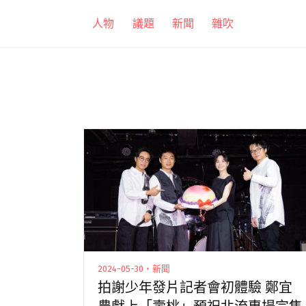
跳
人物
議題
新聞
雜吹
至
主
要
內
容
2024-05-30・新聞
拍謝少年發片記者會初體驗 鄭宜