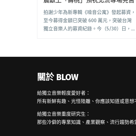
農獻上「壽桃」預祝北流專場完售
拍謝少年為新專輯《噪音公寓》發起募資，
至今募得金額已突破 600 萬元，突破台灣
獨立音樂人的募資紀錄。今（5/30）日，
他們回到熟悉的 livehouse 場地，舉辦成團
20 年來的第一場發片記者會，分享時隔三
年發行新作與即將首度登上北流閱讀全文
"拍謝少年發片記者會初體驗 鄭宜農獻上
「壽桃」預祝北流專場完售"
關於 BLOW
給獨立音樂輕度愛好者：
所有新鮮有趣、光怪陸離、你應該知道或意想
給獨立音樂重度研究生：
那些冷僻的專業知識、產業觀察、流行趨勢希