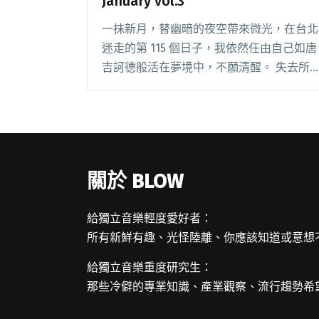
January vol.3
一抹新月，替幽暗的夜空帶來微光，在台北
迷走的第 115 個日子，我依然任由自己如唐
吉訶德般活在夢境中，不願清醒。 失去所
愛之人每一天，回憶像獵槍般抵著我的頭，
恐懼遺忘，卻又渴望遺忘。就算超人歸來，
早已毀滅的世界也不會復原；就算遇到下一
個心肝閱讀全文 "【StreetVoice新歌週報】
January vol.3"
關於 BLOW
給獨立音樂輕度愛好者：
所有新鮮有趣、光怪陸離、你應該知道或意想
給獨立音樂重度研究生：
那些冷僻的專業知識、產業觀察、流行趨勢希