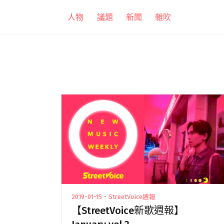
跳
人物
議題
新聞
雜吹
至
主
要
內
容
2019-01-15・StreetVoice週報
【StreetVoice新歌週報】