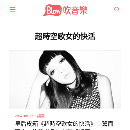
跳
至
主
要
內
超時空歌女的快活
容
2014-08-15・議題
皇后皮箱《超時空歌女的快活》：舊而