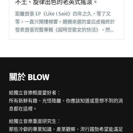
不土、旋律出色的老英式搖滾。
距離首張 EP《Like I Said》四年之久，等了又
等，一直只聞樓梯響，姍姍來遲的皇后皮箱終於
發表首張完整專輯《超時空歌女的快活》。然而
漫長的等待，並沒有絲毫樂團與時代脫節的感
覺，因為他們從來都不屬於這時代，他們本身就
是活在60－70年閱讀全文 "皇后皮箱《超時空歌
女的快活》：舊而不土、旋律出色的老英式搖
滾。"
關於 BLOW
給獨立音樂輕度愛好者：
所有新鮮有趣、光怪陸離、你應該知道或意想不到的消
息都在這裡。
給獨立音樂重度研究生：
那些冷僻的專業知識、產業觀察、流行趨勢希望能滿足