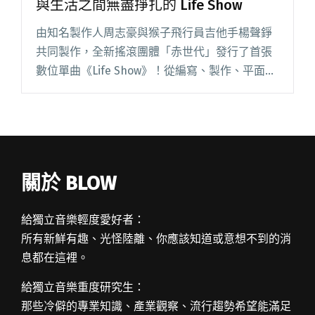
與生活之間無盡掙扎的 Life Show
由知名製作人周志豪與猴子飛行員吉他手楊聲錚
共同製作，全新搖滾團體「赤世代」發行了首張
數位單曲《Life Show》！從編寫、製作、平面設
計都由團員們親力親為，對赤世代來說意義重
大；特別是單曲封面出自擁有設計底子的貝斯手
尚跟吉他手修，在與團員閱讀全文 "赤世代發行
首張數位單曲！一場在夢想與生活之間無盡掙扎
的 Life Show"
關於 BLOW
給獨立音樂輕度愛好者：
所有新鮮有趣、光怪陸離、你應該知道或意想不到的消
息都在這裡。
給獨立音樂重度研究生：
那些冷僻的專業知識、產業觀察、流行趨勢希望能滿足