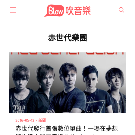
跳
至
主
要
內
赤世代樂團
容
2016-05-13・新聞
赤世代發行首張數位單曲！一場在夢想