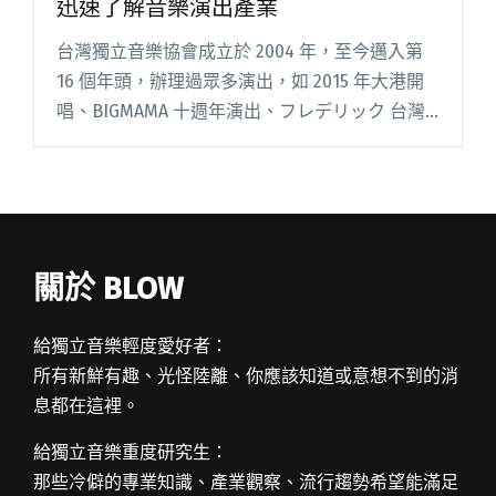
迅速了解音樂演出產業
台灣獨立音樂協會成立於 2004 年，至今邁入第
16 個年頭，辦理過眾多演出，如 2015 年大港開
唱、BIGMAMA 十週年演出、フレデリック 台灣
公演等。有鑒於每次辦活動總會收到雪片般的私
訊，詢問是否有志工需求、實習機會，發現許多
學生閱讀全文 "「成為達人」課程結合理論與實
務 帶你迅速了解音樂演出產業"
關於 BLOW
給獨立音樂輕度愛好者：
所有新鮮有趣、光怪陸離、你應該知道或意想不到的消
息都在這裡。
給獨立音樂重度研究生：
那些冷僻的專業知識、產業觀察、流行趨勢希望能滿足