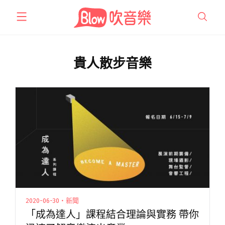
跳
至
主
要
內
貴人散步音樂
容
2020-06-30・新聞
「成為達人」課程結合理論與實務 帶你