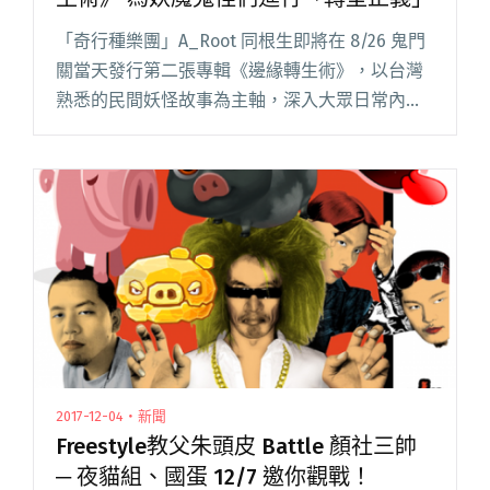
「奇行種樂團」A_Root 同根生即將在 8/26 鬼門
關當天發行第二張專輯《邊緣轉生術》，以台灣
熟悉的民間妖怪故事為主軸，深入大眾日常內心
恐懼，為這群被貼上負面標籤許久的妖魔鬼怪發
聲平反，希望讓大家在送走好兄弟的同時，也能
以不同視角重新認閱讀全文 "同根生在鬼門關當
天推出二專《邊緣轉生術》 為妖魔鬼怪們進行
「轉型正義」"
2017-12-04・新聞
Freestyle教父朱頭皮 Battle 顏社三帥
─ 夜貓組、國蛋 12/7 邀你觀戰！