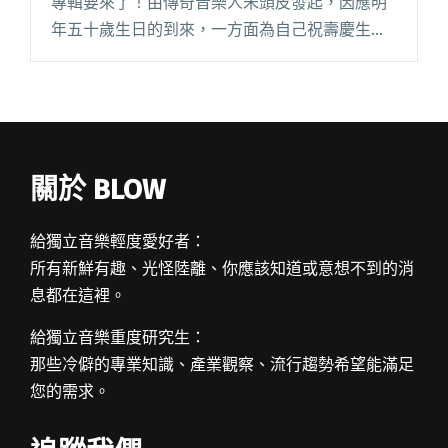
專輯要來了！由傳奇音樂人朱頭皮發起，因應明
年五十歲生日的到來，一方面為自己祝壽慶生．
一方面想藉此「公開透明的新世代」挑戰新型態
的音樂製作形式，讓大家都能參加音樂形成的過
程，可以建議詞曲、編曲、歌名、閱讀全文 "台
灣史上首張全民參與專輯 朱頭皮號召眾人一起製
作！"
關於 BLOW
給獨立音樂輕度愛好者：
所有新鮮有趣、光怪陸離、你應該知道或意想不到的消
息都在這裡。
給獨立音樂重度研究生：
那些冷僻的專業知識、產業觀察、流行趨勢希望能滿足
您的需求。