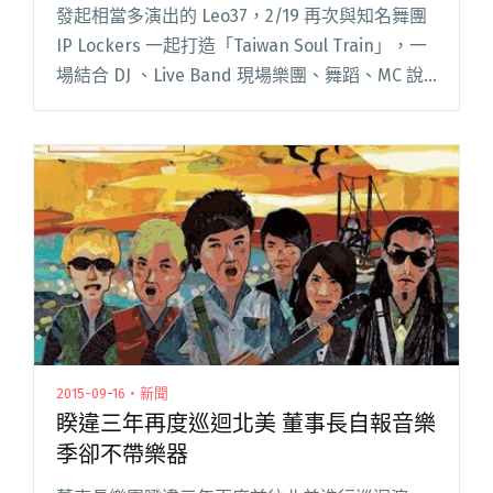
Leo37
發起相當多演出的 Leo37，2/19 再次與知名舞團
IP Lockers 一起打造「Taiwan Soul Train」，一
場結合 DJ 、Live Band 現場樂團、舞蹈、MC 說
唱藝術的盛大派對，更邀請許多不同風格的音樂
人包括朱頭閱讀全文 "【專訪】搭著放克靈魂列
車回到 70 年代：「Taiwan Soul Train」主辦人
Leo37"
2015-09-16・新聞
睽違三年再度巡迴北美 董事長自報音樂
季卻不帶樂器