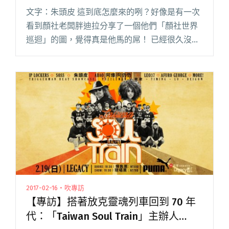
文字：朱頭皮 這到底怎麼來的咧？好像是有一次
看到顏社老闆胖迪拉分享了一個他們「顏社世界
巡迴」的圖，覺得真是他馬的屌！ 已經很久沒有
玩嘻哈，想說來找這些嘻哈少年合辦演唱會，人
家不知肯不肯？因為常常在臉書上遇到顏社老闆
胖迪拉，就私下傳訊息問問，閱讀全文 "【投
稿】搖滾歐吉桑大戰嘻哈囝仔兄 朱頭皮與嘻哈三
巨頭合作緣起"
2017-02-16・吹專訪
【專訪】搭著放克靈魂列車回到 70 年
代：「Taiwan Soul Train」主辦人