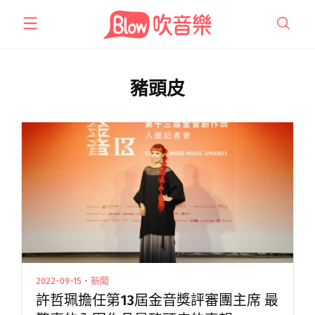
跳
至
主
要
內
豬頭皮
容
2022-09-15・新聞
許哲珮擔任第13屆金音獎評審團主席 最