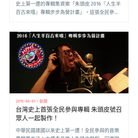
史上第一遭的專輯集資案「朱頭皮 2016『人生半
百古來嘻』專輯步步為營計畫」，這張全民參與
的唱片距離集資截止日還有一個多月，「朱頭
皮」受到各方好友與樂迷支持，2 個月不到時
間，已經募集超過 閱讀全文 "朱頭皮專輯集資達
標 首支客製化單曲曝光！"
2015-06-01・新聞
台灣史上首張全民參與專輯 朱頭皮號召
眾人一起製作！
中華民國建國以來史上第一遭！全民參與的音樂