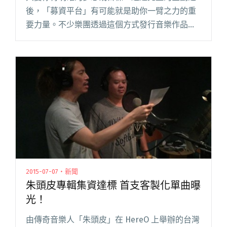
後，「募資平台」有可能就是助你一臂之力的重
要力量。不少樂團透過這個方式發行音樂作品，
但是如何創造出差異性和獨特性，吸引更多人加
入這項企畫呢？音樂界的傳奇人物朱頭皮在明年
適逢五十大壽之際，發起了一項特閱讀全文 "力
邀全民共同創作 朱頭皮半成品歌友同樂會來
啦！"
2015-07-07・新聞
朱頭皮專輯集資達標 首支客製化單曲曝
光！
由傳奇音樂人「朱頭皮」在 HereO 上舉辦的台灣