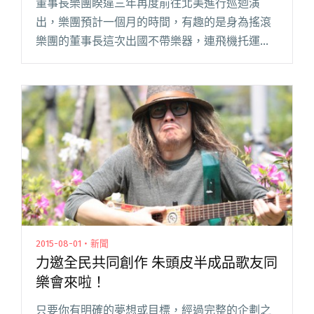
董事長樂團睽違三年再度前往北美進行巡迴演
出，樂團預計一個月的時間，有趣的是身為搖滾
樂團的董事長這次出國不帶樂器，連飛機托運都
省起來，樂團成員只帶著一卡皮箱就出發，像個
背包客一樣行程交通全都自己來，表演時就去找
當地樂團朋友借樂器。 董事長 2閱讀全文 "睽違
三年再度巡迴北美 董事長自報音樂季卻不帶樂
器"
2015-08-01・新聞
力邀全民共同創作 朱頭皮半成品歌友同
樂會來啦！
只要你有明確的夢想或目標，經過完整的企劃之