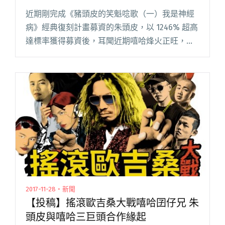
近期剛完成《豬頭皮的笑魁唸歌（一）我是神經
病》經典復刻計畫募資的朱頭皮，以 1246% 超高
達標率獲得募資後，耳聞近期嘻哈烽火正旺，朱
頭皮找來台灣三地嘻哈角頭，進行嘻哈大亂鬥，
包括台中「混血兒娛樂」的萬惡城市流氓
「187inc」、宮廟嘻哈小閱讀全文 "Freestyle教
父朱頭皮 Battle 顏社三帥 ─ 夜貓組、國蛋 12/7
邀你觀戰！"
2017-11-28・新聞
【投稿】搖滾歐吉桑大戰嘻哈囝仔兄 朱
頭皮與嘻哈三巨頭合作緣起