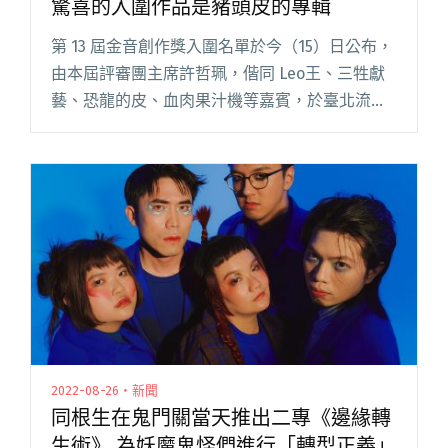
驚喜的入圍作品是豬頭皮的專輯
第 13 屆金音創作獎入圍名單於今（15）日公布，
由本屆評審團主席許哲珮，偕同 Leo王、三牲獻
藝、恐龍的皮、血肉果汁機等嘉賓，於臺北流行
音樂中心表演廳一樓前廳迴廊揭獎，並由文化部
常務次長李連權公布「特別貢獻獎」得主為謝明
通（阿通伯）。 本閱讀全文 "許哲珮擔任第13屆
金音獎評審團主席 最驚喜的入圍作品是豬頭皮的
專輯"
2022-08-26・新聞
同根生在鬼門關當天推出二專《邊緣轉
生術》 為妖魔鬼怪們進行「轉型正義」