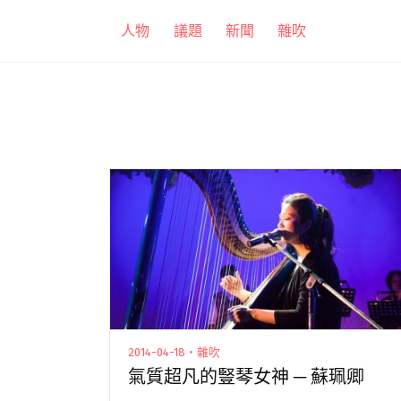
跳
人物
議題
新聞
雜吹
至
主
要
內
容
2014-04-18・雜吹
氣質超凡的豎琴女神 ─ 蘇珮卿