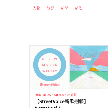
跳
人物
議題
新聞
雜吹
至
主
要
內
容
2018-08-28・StreetVoice週報
【StreetVoice新歌週報】