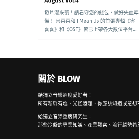
August vol.4
發片潮來襲！請看守您的錢包，做好失血準
備！ 害喜喜和 I Mean Us 的首張專輯《害
喜喜》和《OST》皆已上架各大數位平台，
由高雄市文化局發起、致力於推廣新生代原
創台語歌曲的比賽「南面而歌」，也於
8/20 發行了新合輯《南風起》，此外閱讀
全文 "【StreetVoice新歌週報】 August
vol.4"
關於 BLOW
給獨立音樂輕度愛好者：
所有新鮮有趣、光怪陸離、你應該知道或意想
給獨立音樂重度研究生：
那些冷僻的專業知識、產業觀察、流行趨勢希