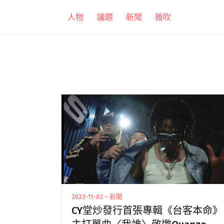
跳
人物
議題
新聞
雜吹
至
主
要
內
容
2023-11-02・新聞
CY堂炒發行首張專輯《台客本命》