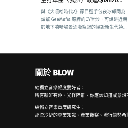
主打單曲〈我誰〉敬邀Quanzo本
色出演MV
與《大嘻哈時代2》節目選手包夜冰郎同為
諧幫 GeeMafia 廠牌的CY堂炒，可說是近期
於地下嘻哈場景逐漸竄起的怪誕新生代饒舌
歌手，以直言不諱的白爛歌詞注入渾然天成
的 8+9 台客風格為其個人特色。今回，CY
堂炒正式發行個人首張專輯《台客閱讀全文
"CY堂炒發行首張專輯《台客本命》 主打單
曲〈我誰〉敬邀Quanzo本色出演MV"
關於 BLOW
給獨立音樂輕度愛好者：
所有新鮮有趣、光怪陸離、你應該知道或意想
給獨立音樂重度研究生：
那些冷僻的專業知識、產業觀察、流行趨勢希