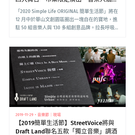
吧、在地美食！
「2020 Simple Life ORIGINAL 簡單生活節」將在
12 月中於華山文創園區圈出一塊自在的寶地，進
駐 50 組音樂人與 130 多組創意品牌。拉長呼吸，
專注當下，是我們邁向遠方的捷徑。2020 簡單生
活節今年主打 Bye閱讀全文 "【全集中・極限攻略
2020簡單生活節】四大舞台、市集限定演出、音
樂人酒吧、在地美食！"
2019-11-29・音樂節｜現場
【2019簡單生活節】StreetVoice將與
Draft Land聯名五款「獨立音樂」調酒