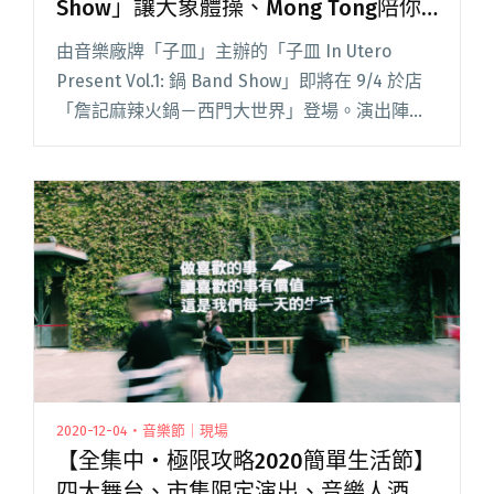
Show」讓大象體操、Mong Tong陪你
邊吃鍋、邊看表演！
由音樂廠牌「子皿」主辦的「子皿 In Utero
Present Vol.1: 鍋 Band Show」即將在 9/4 於店
「詹記麻辣火鍋－西門大世界」登場。演出陣容
共集結八組長期與子皿合作的音樂人，接連帶來
四場不間斷的演出，讓觀眾們體驗左閱讀全文
"子皿聯名詹記麻辣鍋推出「鍋 Band Show」讓
大象體操、Mong Tong陪你邊吃鍋、邊看表演！"
2020-12-04・音樂節｜現場
【全集中・極限攻略2020簡單生活節】
四大舞台、市集限定演出、音樂人酒