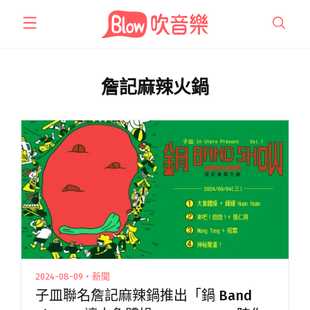
跳
至
主
要
內
詹記麻辣火鍋
容
2024-08-09・新聞
子皿聯名詹記麻辣鍋推出「鍋 Band