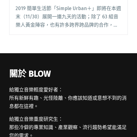
2019 簡單生活節「Simple Urban＋」即將在本週
末（11/30）展開一連九天的活動；除了 63 組音
樂人黃金陣容，也有許多跨界跨品牌的合作，譬
如「禾餘麥酒」與「詹記麻辣火鍋」將在現場推
出限定套餐，先前也公布了「甜約翰」會與「在
床閱讀全文 "【2019簡單生活節】StreetVoice將
與Draft Land聯名五款「獨立音樂」調酒"
關於 BLOW
給獨立音樂輕度愛好者：
所有新鮮有趣、光怪陸離、你應該知道或意想不到的消
息都在這裡。
給獨立音樂重度研究生：
那些冷僻的專業知識、產業觀察、流行趨勢希望能滿足
您的需求。