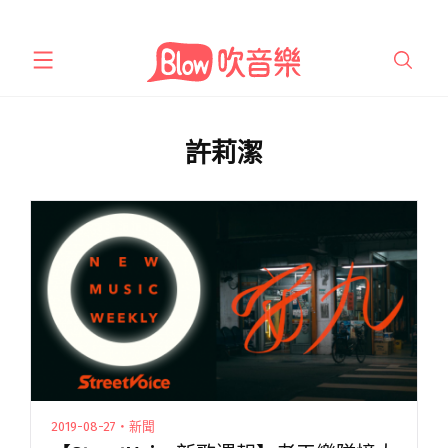
跳
至
主
要
內
許莉潔
容
2019-08-27・新聞