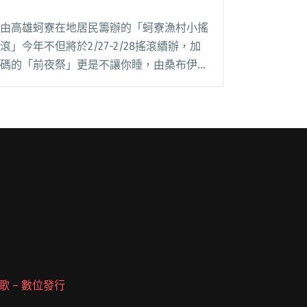
由高雄蚵寮在地居民籌辦的「蚵寮漁村小搖
滾」今年不但將於2/27-2/28搖滾續辦，加
碼的「前夜祭」更是不讓你睡，由桑布伊
&Band打頭陣搶先開唱，還將首映《蚵子
寮漁村紀事》紀錄片，除了享受好音樂之
外，還要你好好認識蚵寮這塊土地。 為閱
讀全文 "蚵寮漁村小搖滾 前夜祭搶先開演"
 派歌 – 數位發行