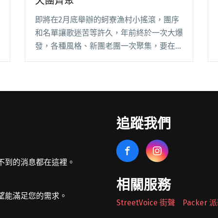
天團齊聚
即將在2月底舉辦的蚵寮漁村小搖滾，團序
和名單讓歌迷苦等許久，年前終於一次大爆
發，各種風格、新團老團一次聚集，要在海
風鹹鹹的港口邊唱個令人飽足的音樂海產大
餐。 除了先前已經公告的前夜祭會邀請到
桑布伊，2/27和2/28兩天，將會出現好久不
見的閱讀全文 "蚵寮漁村小搖滾卡司大爆發
台味天團齊聚"
追蹤我們
不到的消息都在這裡。
相關服務
望能滿足您的需求。
StreetVoice 街聲
Packer