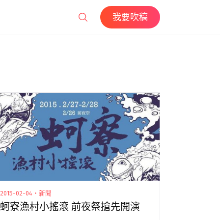
我要吹稿
2015-02-04・新聞
蚵寮漁村小搖滾 前夜祭搶先開演