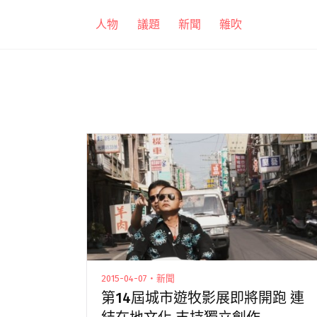
跳
人物
議題
新聞
雜吹
至
主
要
內
容
2015-04-07・新聞
第14屆城市遊牧影展即將開跑 連