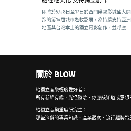
結在地文化 支持獨立創作
即將於5月8日至17日於西門樂聲影城盛大開
跑的第14屆城市遊牧影展，為持續支持亞洲
地區與台灣本土的獨立電影創作，並呼應今
年度最具爆發力與話題的音樂主題，將由
《柬埔寨饒舌魂》(Cambodian Son)擔綱開
幕影片，以另類饒舌詩歌唱出關於當閱讀全
文 "第14屆城市遊牧影展即將開跑 連結在地
文化 支持獨立創作"
關於 BLOW
給獨立音樂輕度愛好者：
所有新鮮有趣、光怪陸離、你應該知道或意想
給獨立音樂重度研究生：
那些冷僻的專業知識、產業觀察、流行趨勢希