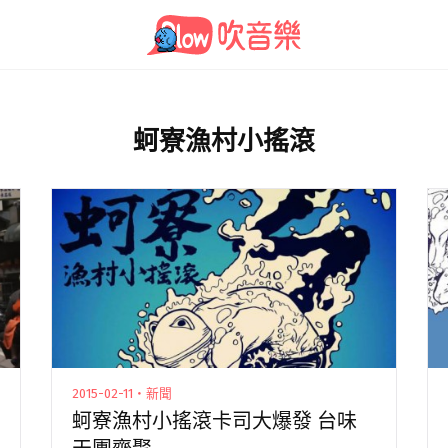
蚵寮漁村小搖滾
2015-02-11・新聞
蚵寮漁村小搖滾卡司大爆發 台味