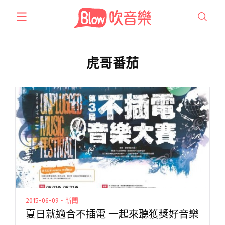
跳
至
主
要
內
虎哥番茄
容
2015-06-09・新聞
夏日就適合不插電 一起來聽獲獎好音樂