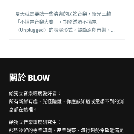
夏天就是要聽一些清爽的民謠音樂，新光三越
「不插電音樂大賽」，期望透過不插電
（Unplugged）的表演形式，鼓勵原創音樂、樂
團表演，呈現音樂最原始的風貌，發掘最純粹的
美聲。活動今年即將邁入第三屆，徵選活動正熱
力進行中，首先就先一起來欣賞前兩閱讀全文
"夏日就適合不插電 一起來聽獲獎好音樂"
關於 BLOW
給獨立音樂輕度愛好者：
所有新鮮有趣、光怪陸離、你應該知道或意想不到的消
息都在這裡。
給獨立音樂重度研究生：
那些冷僻的專業知識、產業觀察、流行趨勢希望能滿足