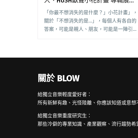
人、HUSH獻聲小花計畫 專輯展覽
同步上線
「你最不想消失的是什麼？」小花計畫」，
關於「不想消失的是…」，每個人有各自的
答案，可能是親人、朋友，可能是一陣引起
鄉愁的香味，可能是一段純粹而鮮明的童年
記憶，可能是那晚希望永遠沒有盡頭的青
春。 2019 年春天，由方序中 X 相閱讀全文
"宇宙人、魏如萱、李英宏、告五人、HUSH
獻聲小花計畫 專輯展覽同步上線"
關於 BLOW
給獨立音樂輕度愛好者：
所有新鮮有趣、光怪陸離、你應該知道或意想
給獨立音樂重度研究生：
那些冷僻的專業知識、產業觀察、流行趨勢希