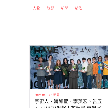
跳
人物
議題
新聞
雜吹
至
主
要
內
容
2019-04-30・新聞
宇宙人、魏如萱、李英宏、告五