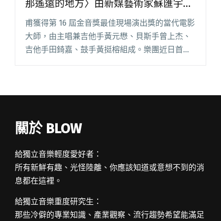
那遙遠的地方〉由新媒藝術家蘇匯宇執
導
甫獲得第 16 屆金音獎最佳現場演出獎的當代電影
大師，由主唱兼吉他手黃元懋、貝斯手曾上杰、
吉他手田錡嘉、鼓手黃挺榕組成。樂團近日首度
推出 MV，並一次釋出兩支作品——〈你在注視那
遙遠的地方〉與〈你需要我的時候〉，攜手台、
韓導演合作，進一步拓閱讀全文 "當代電影大師
首度釋出MV 〈你在注視那遙遠的地方〉由新媒藝
術家蘇匯宇執導"
關於 BLOW
給獨立音樂輕度愛好者：
所有新鮮有趣、光怪陸離、你應該知道或意想不到的消
息都在這裡。
給獨立音樂重度研究生：
那些冷僻的專業知識、產業觀察、流行趨勢希望能滿足