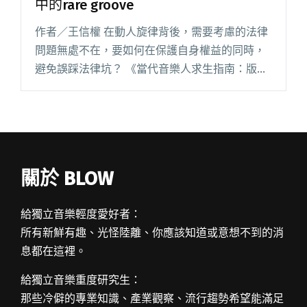
中的rare groove
作者／王信權 在動人旋律背後，需要考慮的法律
問題無處不在，要如何在保護自身權益的同時，
避免誤踩法律坑？ 《當代音樂人求生指南：版
權、合約、產業的十堂法律課》作者、知名音樂
產業法律顧問、同時身兼音樂創作者身份的吳沛
恆，透過十堂精實法律課，破解閱讀全文 "不只
有悲情！談台語歪歌與華語流行樂中的rare
groove"
關於 BLOW
給獨立音樂輕度愛好者：
所有新鮮有趣、光怪陸離、你應該知道或意想不到的消
息都在這裡。
給獨立音樂重度研究生：
那些冷僻的專業知識、產業觀察、流行趨勢希望能滿足