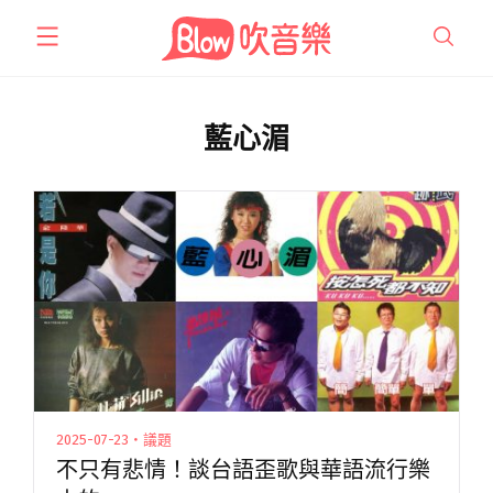
跳
至
主
要
內
藍心湄
容
2025-07-23・議題
不只有悲情！談台語歪歌與華語流行樂