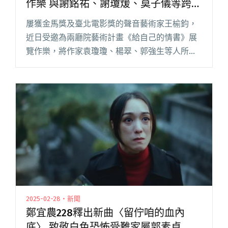
作樂 與謝銘祐、謝瓊煖、莫子儀等跨界
朗讀情感記憶
屢獲金馬獎及臺北電影獎的聲音藝術家王榆鈞，
近日受邀為兩廳院藝術計畫《給自己的情書》展
覽作樂，將作家袁瓊瓊、楊翠、郭強生等人所創
作，關於情感記憶的真摯文字，化為美麗的詩歌
進行布展。幕後編曲不僅搭檔吉他手大竹研、低
音提琴手王群婷、鼓手吳柏廷（落閱讀全文 "王
榆鈞為兩廳院《給自己的情書》展覽作樂 與謝銘
祐、謝瓊煖、莫子儀等跨界朗讀情感記憶"
2025-02-28・新聞
鄭宜農228釋出新曲〈留佇咱的血內
底〉 致敬白色恐怖受難家屬郭素貞