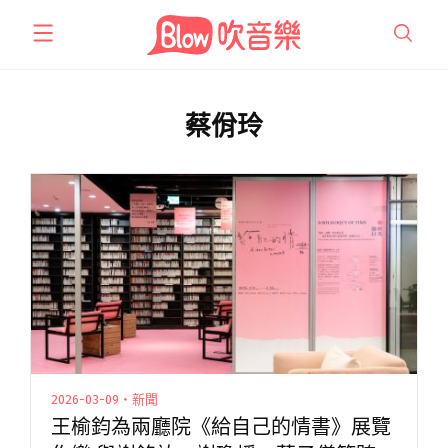
跳
至
主
要
內
蔡佾玲
容
2026-03-09・新聞
王榆鈞為兩廳院《給自己的情書》展覽