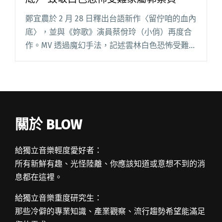
鄭宜農於 2 月 28 日釋出台語新作〈留佇咱的血內
底〉，並與《妳歌》演員蔡佾玲（小俏）再度合
作。MV 透過魔幻手法，記述雲林白色恐怖受難者
郭慶之女 郭素貞，收下父親遲到 60 年的遺書，
以及前往六張犁的亂葬崗尋墓的故事。 郭慶
（1921閱讀全文 "鄭宜農228釋出新曲〈留佇咱的
血內底〉 致敬白色恐怖受難家屬郭素貞"
關於 BLOW
給獨立音樂輕度愛好者：
所有新鮮有趣、光怪陸離、你應該知道或意想不到的消
息都在這裡。
給獨立音樂重度研究生：
那些冷僻的專業知識、產業觀察、流行趨勢希望能滿足