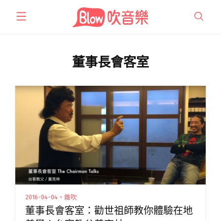
跳
至
主
要
內
董事長會客室
容
2016-04-04・雜吹
董事長會客室：勸世祖師教你體驗在地