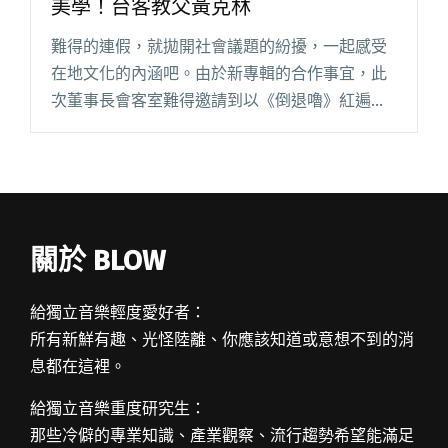
美學！台客教父黃克林
難得的連假，就拋開社會議題的紛擾，一起感受
在地文化的內涵吧。由於新專輯的合作事宜，此
次董事長會客室難得邀請到以《倒退嚕》紅遍大
街小巷的台客教父 – 黃克林到府作客，解析台灣
在地文化如何融入音樂，奏唱出跨越世代聽眾都
能共鳴的經典歌閱讀全文 "董事長會客室：勸世
祖師教你體驗在地美學！台客教父黃克林"
關於 BLOW
給獨立音樂輕度愛好者：
所有新鮮有趣、光怪陸離、你應該知道或意想不到的消
息都在這裡。
給獨立音樂重度研究生：
那些冷僻的專業知識、產業觀察、流行趨勢希望能滿足